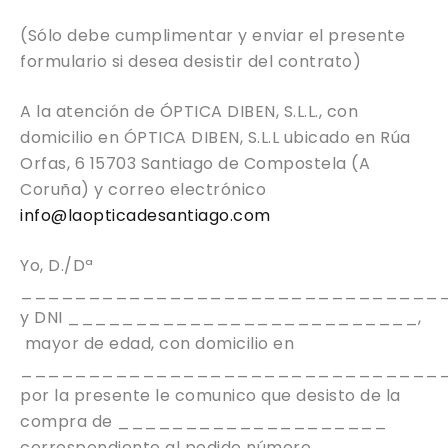
(Sólo debe cumplimentar y enviar el presente
formulario si desea desistir del contrato)
A la atención de ÓPTICA DIBEN, S.L.L., con
domicilio en ÓPTICA DIBEN, S.L.L ubicado en Rúa
Orfas, 6 15703 Santiago de Compostela (A
Coruña) y correo electrónico
info@laopticadesantiago.com
Yo, D./Dª
________________________________
y DNI __________________________,
mayor de edad, con domicilio en
________________________________
por la presente le comunico que desisto de la
compra de ____________________
correspondiente al pedido número