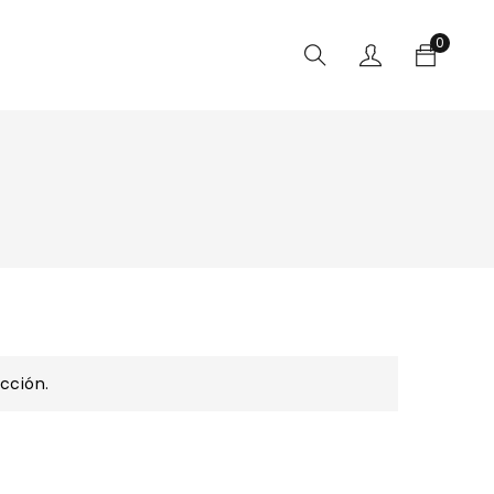
0
cción.