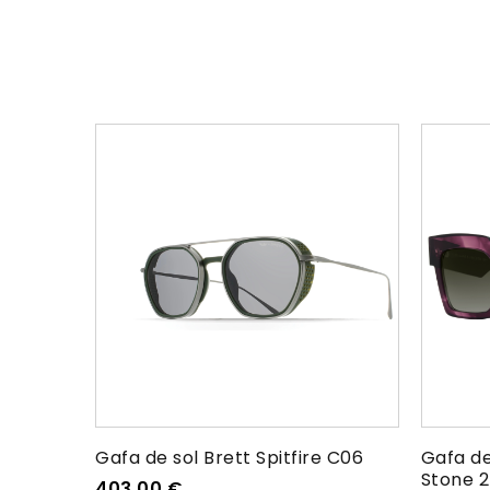
Gafa de sol Brett Spitfire C06
Gafa de
Stone 
403,00
€