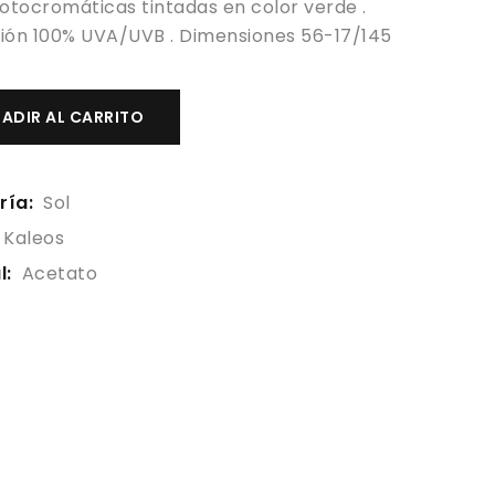
fotocromáticas tintadas en color verde .
ión 100% UVA/UVB . Dimensiones 56-17/145
ADIR AL CARRITO
ría:
Sol
Kaleos
l:
Acetato