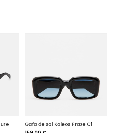
ture
Gafa de sol Kaleos Fraze C1
159,00
€