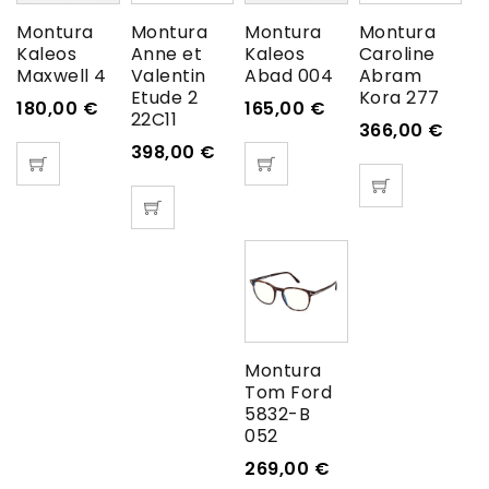
Montura
Montura
Montura
Montura
Kaleos
Anne et
Kaleos
Caroline
Maxwell 4
Valentin
Abad 004
Abram
Etude 2
Kora 277
180,00
€
165,00
€
22C11
366,00
€
398,00
€
Montura
Tom Ford
5832-B
052
269,00
€