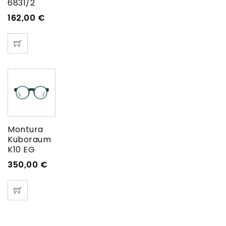
6831/2
162,00
€
Montura
Kuboraum
K10 EG
350,00
€