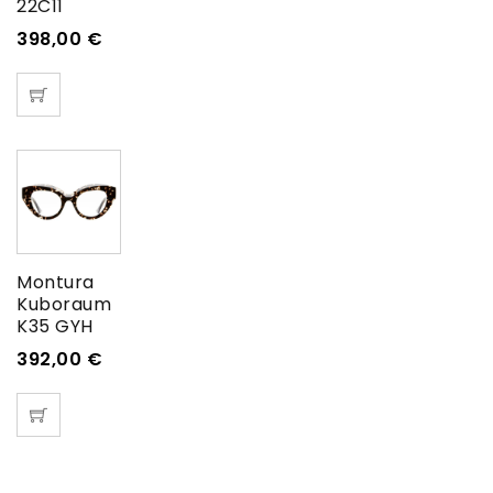
22C11
398,00
€
Montura
Kuboraum
K35 GYH
392,00
€