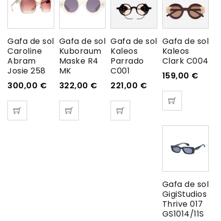
Gafa de sol
Gafa de sol
Gafa de sol
Gafa de sol
Caroline
Kuboraum
Kaleos
Kaleos
Abram
Maske R4
Parrado
Clark C004
Josie 258
MK
C001
159,00
€
300,00
€
322,00
€
221,00
€
Gafa de sol
GigiStudios
Thrive 017
GS1014/11S