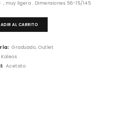
e , muy ligera . Dimensiones 56-15/145
ADIR AL CARRITO
ría:
Graduado
,
Outlet
Kaleos
l:
Acetato