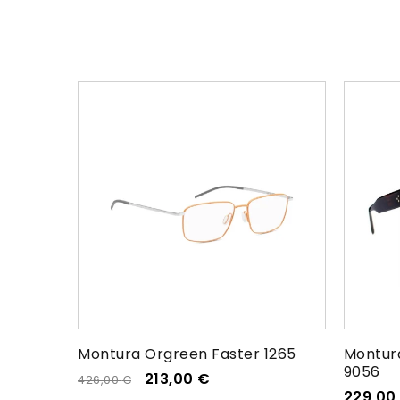
Montura Orgreen Faster 1265
Montura
9056
213,00
€
426,00
€
229,00