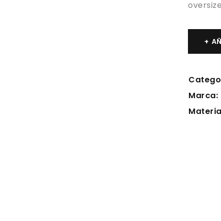
oversiz
AÑ
Catego
Marca:
Materia