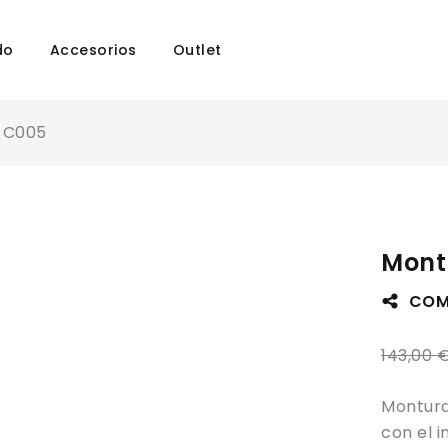
do
Accesorios
Outlet
y C005
Mont
COM
143,00
Montura
con el 