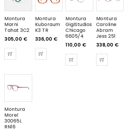
Montura
Montura
Montura
Montura
Marni
Kuboraum
GigiStudios
Caroline
Tahat 3C2
K3 TR
Chicago
Abram
6605/4
Jess 251
305,00
€
336,00
€
110,00
€
338,00
€
Montura
Morel
30065L
RN16