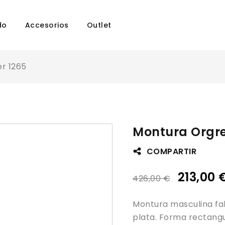
do
Accesorios
Outlet
r 1265
Montura Orgre
COMPARTIR
213,00
426,00
€
Montura masculina fab
plata. Forma rectangu