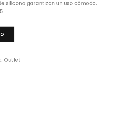
de silicona garantizan un uso cómodo.
45
TO
o
,
Outlet