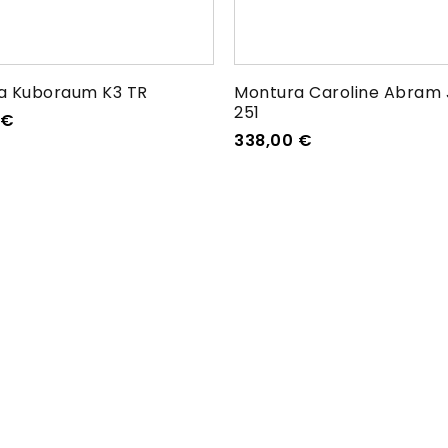
a Kuboraum K3 TR
Montura Caroline Abram 
251
€
338,00
€