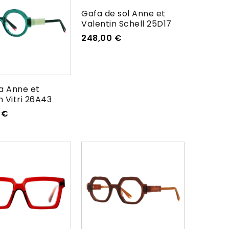
Gafa de sol Anne et
Valentin Schell 25D17
248,00
€
a Anne et
n Vitri 26A43
0
€