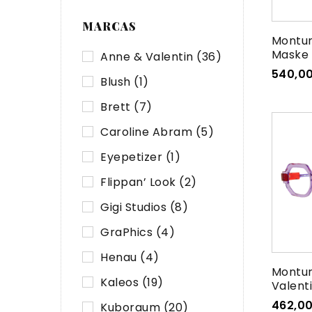
MARCAS
Montu
Maske 
Anne & Valentin
(36)
540,0
Blush
(1)
Brett
(7)
Caroline Abram
(5)
Eyepetizer
(1)
Flippan’ Look
(2)
Gigi Studios
(8)
GraPhics
(4)
Henau
(4)
Montur
Kaleos
(19)
Valent
462,0
Kuboraum
(20)