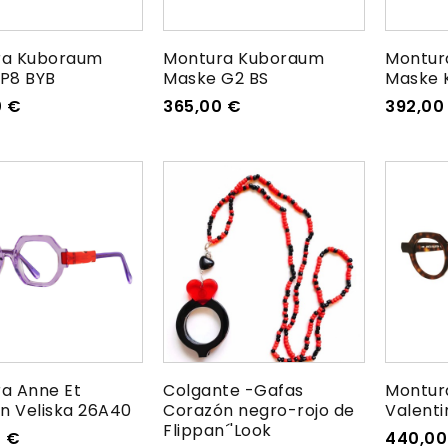
ra Kuboraum
Montura Kuboraum
Montur
P8 BYB
Maske G2 BS
Maske 
0
€
365,00
€
392,0
a Anne Et
Colgante -Gafas
Montur
in Veliska 26A40
Corazón negro-rojo de
Valenti
Flippan´'Look
0
€
440,0