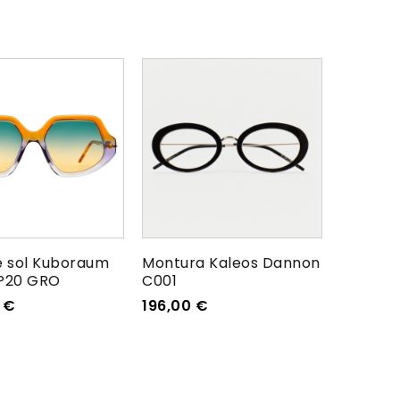
e sol Kuboraum
Montura Kaleos Dannon
P20 GRO
C001
0
€
196,00
€