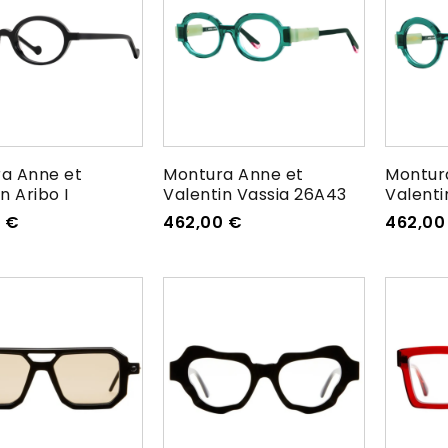
a Anne et
Montura Anne et
Montur
n Aribo I
Valentin Vassia 26A43
Valenti
0
€
462,00
€
462,0