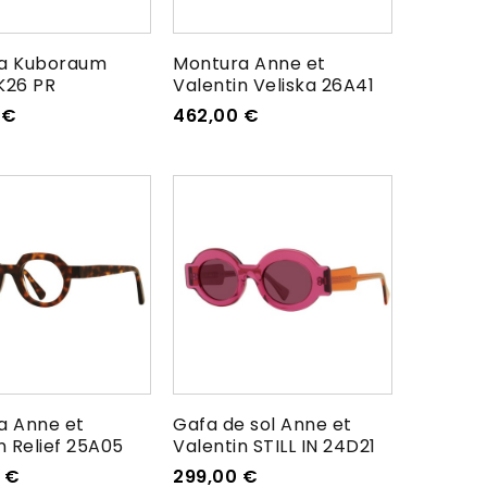
a Kuboraum
Montura Anne et
K26 PR
Valentin Veliska 26A41
0
€
462,00
€
a Anne et
Gafa de sol Anne et
n Relief 25A05
Valentin STILL IN 24D21
0
€
299,00
€