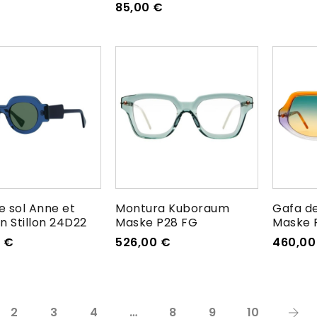
85,00
€
e sol Anne et
Montura Kuboraum
Gafa d
n Stillon 24D22
Maske P28 FG
Maske 
0
€
526,00
€
460,0
2
3
4
…
8
9
10