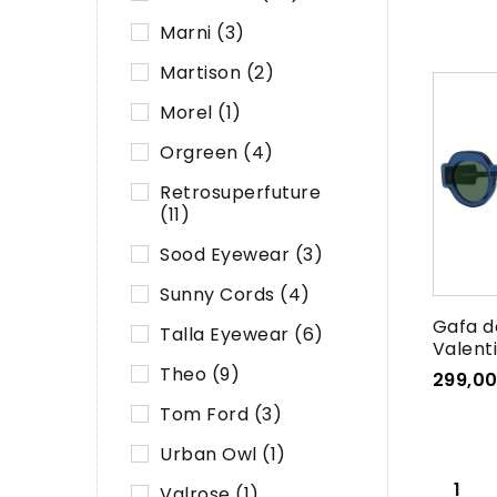
Marni
(3)
Martison
(2)
Morel
(1)
Orgreen
(4)
Retrosuperfuture
(11)
Sood Eyewear
(3)
Sunny Cords
(4)
Gafa d
Talla Eyewear
(6)
Valenti
Theo
(9)
299,0
Tom Ford
(3)
Urban Owl
(1)
1
Valrose
(1)