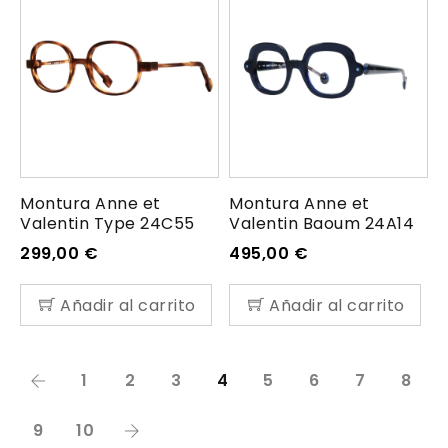
Montura Anne et
Montura Anne et
Valentin Type 24C55
Valentin Baoum 24A14
299,00
€
495,00
€
Añadir al carrito
Añadir al carrito
1
2
3
4
5
6
7
8
9
10