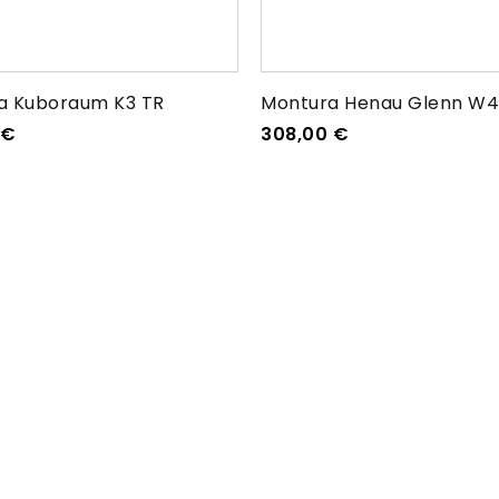
a Kuboraum K3 TR
Montura Henau Glenn W
€
308,00
€