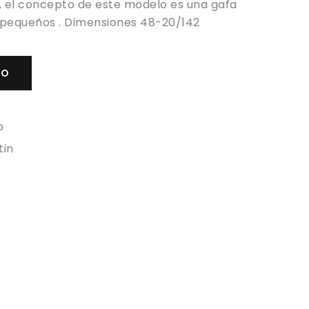
, el concepto de este modelo es una gafa
 pequeños . Dimensiones 48-20/142
TO
o
tin