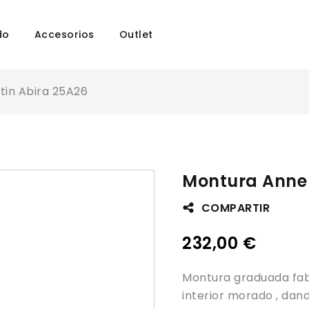
do
Accesorios
Outlet
tin Abira 25A26
Montura Anne 
COMPARTIR
232,00
€
Montura graduada fab
interior morado , da