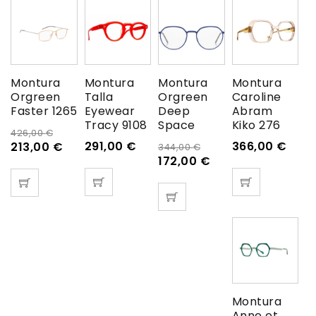
Montura
Montura
Montura
Montura
Orgreen
Talla
Orgreen
Caroline
Faster 1265
Eyewear
Deep
Abram
Tracy 9108
Space
Kiko 276
426,00
€
291,00
€
366,00
€
213,00
€
344,00
€
172,00
€
Montura
Anne et