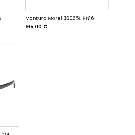
G
Montura Morel 30065L RN16
165,00
€
 001