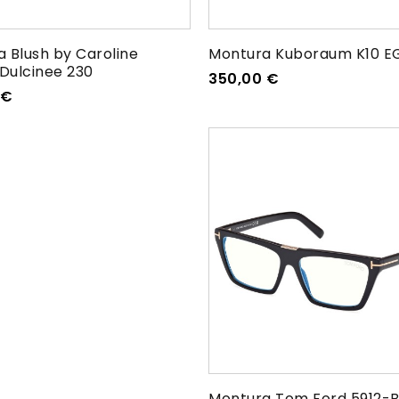
 Blush by Caroline
Montura Kuboraum K10 E
Dulcinee 230
350,00
€
€
Montura Tom Ford 5912-B