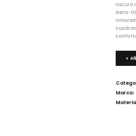
oscuro 
beta-tit
innovad
cuadrad
confort
AÑ
Catego
Marca:
Materia